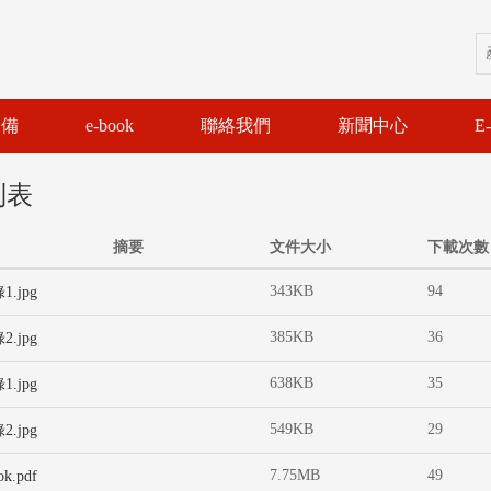
設備
e-book
聯絡我們
新聞中心
E
列表
摘要
文件大小
下載次數
343KB
94
1.jpg
385KB
36
2.jpg
638KB
35
1.jpg
549KB
29
2.jpg
7.75MB
49
k.pdf