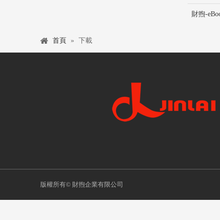
財煦-eBoo
首頁
»
下載
版權所有
© 財煦企業有限公司