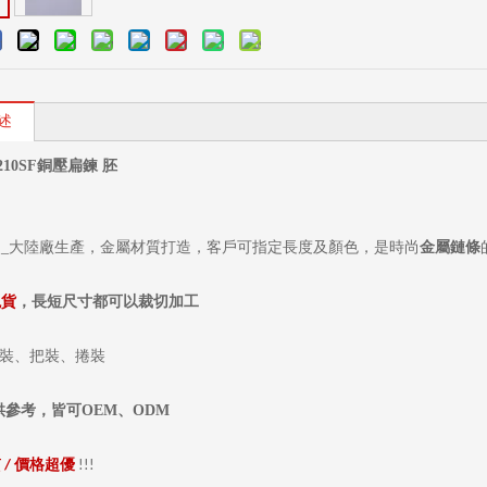
述
210SF銅壓扁鍊 胚
司_大陸廠生產，金屬材質打造，客戶可指定長度及顏色，是時尚
金屬
鏈條
現貨
，長短尺寸都可以裁切加工
 袋裝、把裝、捲裝
供參考，皆可
OEM
、
ODM
質
價格超優
/
!!!