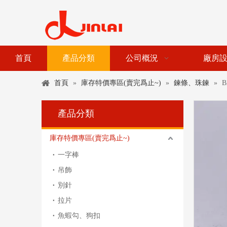
首頁
產品分類
公司概況
廠房
首頁
»
庫存特價專區(賣完爲止~)
»
鍊條、珠鍊
»
B
產品分類
庫存特價專區(賣完爲止~)
一字棒
吊飾
別針
拉片
魚蝦勾、狗扣