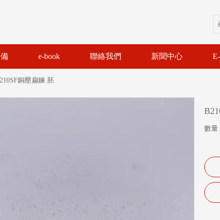
設備
e-book
聯絡我們
新聞中心
E
210SF銅壓扁鍊 胚
B2
數量