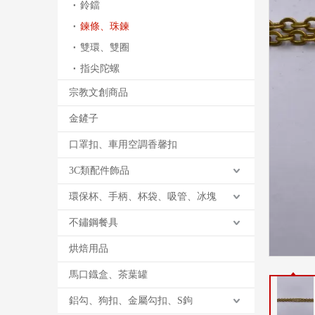
鈴鐺
鍊條、珠鍊
雙環、雙圈
指尖陀螺
宗教文創商品
金鏟子
口罩扣、車用空調香馨扣
3C類配件飾品
環保杯、手柄、杯袋、吸管、冰塊
不鏽鋼餐具
烘焙用品
馬口鐡盒、茶葉罐
鋁勾、狗扣、金屬勾扣、S鉤