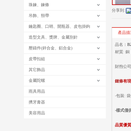
珠鍊、鍊條
分享到:
吊飾、頸帶
鑰匙圈、口哨、開瓶器、皮包掛鉤
產品描
造型文具、獎牌、金屬別針
品名：
B
壓鑄件(鋅合金、鋁合金)
材質: 銅
皮帶扣組
財煦公
其它飾品
金屬陀螺
鏈條
有
雨具用品
‧包裝:
擠牙膏器
‧
樣式僅
美容用品
品質優