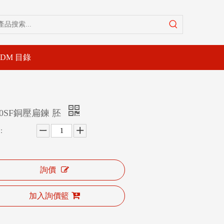
-DM 目錄
10SF銅壓扁鍊 胚
：
詢價
加入詢價籃