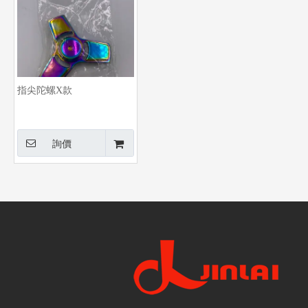
指尖陀螺X款
詢價