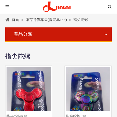
首頁
»
庫存特價專區(賣完爲止~)
»
指尖陀螺
產品分類
指尖陀螺
指尖陀螺K款
指尖陀螺E款