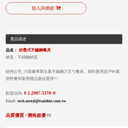
加入詢價籃
產品描述
品名：
折疉式
不鏽鋼餐具
材質：不銹鋼材質
財煦公司_大陸廠專業生產不鏽鋼刀叉勺餐具，簡約實用是戶外露
營野餐和家用禮品最佳選擇!!!
0
2-2987-3378~9
歡迎洽詢:
Emal:
tech.metal@tsaishin.com.tw
品質優質
/
價格超優
!!!