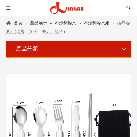
首頁
»
產品展示
»
不鏽鋼餐具
»
不鏽鋼餐具組
»
摺疉餐
具組(湯匙、叉子、餐刀、筷子)
產品分類