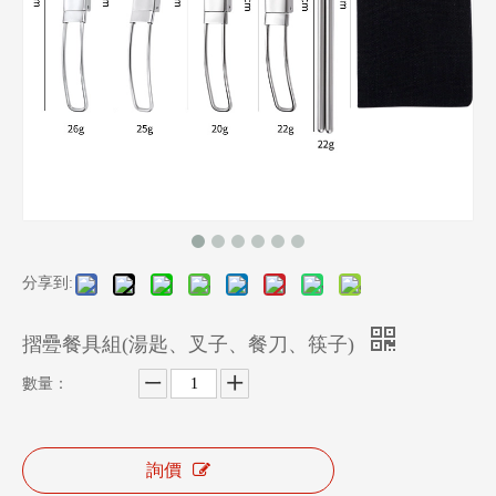
分享到:
摺疉餐具組(湯匙、叉子、餐刀、筷子)
數量：
詢價