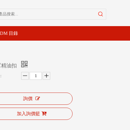
-DM 目錄
罩精油扣
：
詢價
加入詢價籃