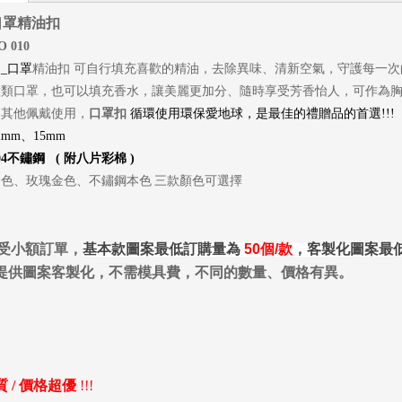
口罩精油扣
O 010
司
_口罩
精油扣
可自行填充喜歡的精油，去除異味、清新空氣，守護每一次
種類口罩，也可以填充香水，讓美麗更加分、隨時享受芳香怡人，可作為
及其他佩戴使用，
口罩扣
循環使用環保愛地球，是最佳的禮贈品的首選
!!!
2mm
、
15mm
04
不鏽鋼
(
附八片彩棉
)
金色、玫瑰金色、不鏽鋼本色
三款顏色可選擇
受小額訂單，
基本款
圖案最低訂購量為
50
個
/
款
，
客製化圖案最
提供圖案客製化，不需模具費，不同的數量、價格有異。
 /
價格超優
!!!