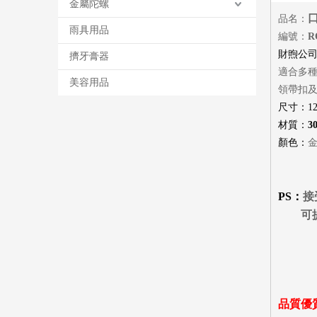
金屬陀螺
品名：
雨具用品
編號：
R
財煦公
擠牙膏器
適合多
美容用品
領帶扣
尺寸：
1
材質：
3
顏色：
PS
：
接
可
品質優質