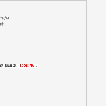
的呼吸，
胸針、
低訂購量為
100
個
/
款
，