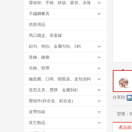
環保杯、手柄、杯袋、吸管、冰塊
不鏽鋼餐具
烘焙用品
馬口鐡盒、茶葉罐
鋁勾、狗扣、金屬勾扣、S鉤
珠鍊、鍊條
吊飾、頸帶
鑰匙圈、口哨、開瓶器、皮包掛鉤
造型文具、獎牌、金屬別針
分享到:
壓鑄件(鋅合金、鋁合金)
皮帶扣組
型號：
R
其它飾品
產品描