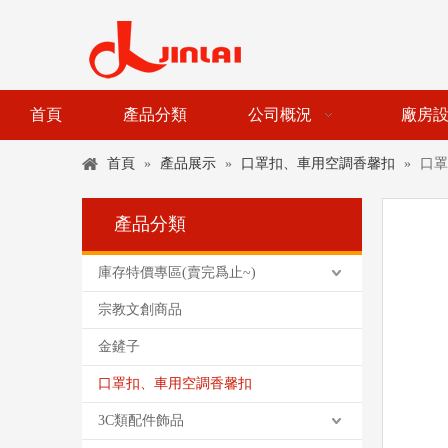
首頁
產品分類
公司概況
廠房
首頁
»
產品展示
»
口罩扣、車用空調香馨扣
»
口罩
產品分類
庫存特價專區(賣完爲止~)
宗教文創商品
金鏟子
口罩扣、車用空調香馨扣
3C類配件飾品