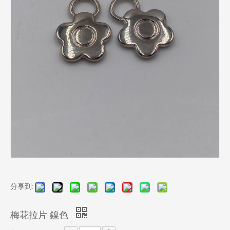
分享到:
梅花拉片 鎳色