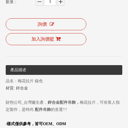
數量：
詢價
加入詢價籃
產品描述
品名：梅花拉片 鎳色
材質: 鋅合金
財煦公司_台灣廠生產，
鋅合金配件吊飾
，
梅花
拉片
，可依客人指
定製作，是時尚
配件吊飾
的首選!!!
‧
樣式僅供參考，皆可
OEM
、
ODM