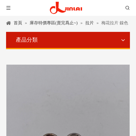
首頁
»
庫存特價專區(賣完爲止~)
»
拉片
»
梅花拉片 鎳色
產品分類