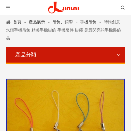
首頁
»
產品展示
»
吊飾、頸帶
»
手機吊飾
»
時尚創意
水鑽手機吊飾 精美手機掛飾 手機吊件 掛繩 是最閃亮的手機裝飾
品
產品分類