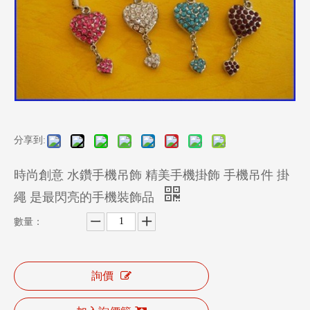
分享到:
時尚創意 水鑽手機吊飾 精美手機掛飾 手機吊件 掛
繩 是最閃亮的手機裝飾品
數量：
詢價