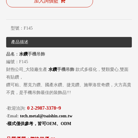
加入詢價籃
型號：
F145
產品描述
品名：
水鑽
手機吊飾
編號：F145
財煦公司_大陸廠生產
水鑽
手機吊飾
款式多樣化，雙顆愛心,雙面
有貼鑽，
鑽可粘、壓克力鑽、國產水鑽、捷克鑽、施華洛世奇鑽，大方高貴
不貴，是手機吊飾最佳的裝飾品!!!
0
2-2987-3378~9
‧歡迎洽詢:
‧
Emal:
tech.metal@tsaishin.com.tw
‧
樣式僅供參考，皆可
OEM
、
ODM