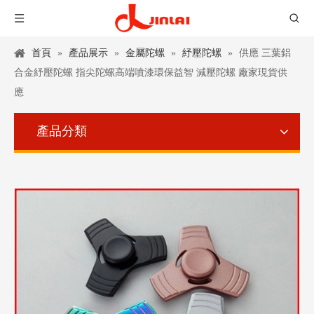
首頁
»
產品展示
»
金屬陀螺
»
紓壓陀螺
»
供應 三葉鋁
合金紓壓陀螺 指尖陀螺高端噴漆環保益智 減壓陀螺 廠家現貨供
應
產品分類