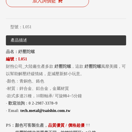
加入詢價籃
型號：
L051
產品描述
品名：紓壓陀螺
編號：
L051
財煦公司_大陸廠生產多款
紓壓陀螺
，這款
紓壓陀螺
風靡美國，可
以幫助解壓紓緩情緒，是減壓新鮮小玩意。
‧顏色：青銅色、鉻色
‧材質：鋅合金、鋁合金，金屬材質
‧款式多達21種，10顆軸承/ 可旋轉4~5分鐘
‧
歡迎洽詢
: 0 2-2987-3378~9
‧
Emal:
tech.metal@tsaishin.com.tw
PS
：顏色可客製生產，
品質優質
/
價格超優
!!!