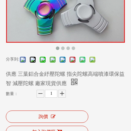
分享到:
供應 三葉鋁合金紓壓陀螺 指尖陀螺高端噴漆環保益
智 減壓陀螺 廠家現貨供應
數量：
詢價