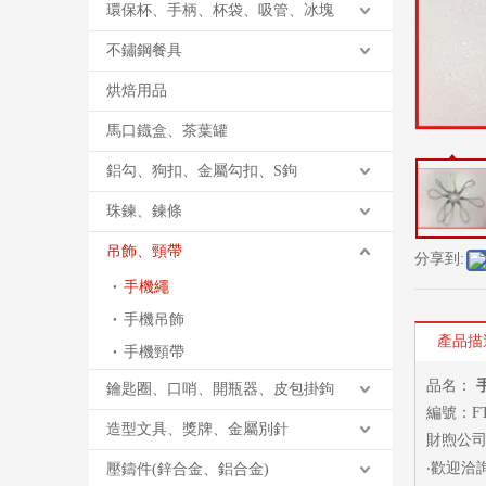
環保杯、手柄、杯袋、吸管、冰塊
不鏽鋼餐具
烘焙用品
馬口鐡盒、茶葉罐
鋁勾、狗扣、金屬勾扣、S鉤
珠鍊、鍊條
吊飾、頸帶
分享到:
手機繩
手機吊飾
產品描
手機頸帶
品名：
鑰匙圈、口哨、開瓶器、皮包掛鉤
編號：FT
造型文具、獎牌、金屬別針
財煦公司
‧歡迎洽
壓鑄件(鋅合金、鋁合金)