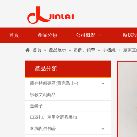
首頁
產品分類
公司概況
廠房
首頁
»
產品展示
»
吊飾、頸帶
»
手機繩
»
廠家直
產品分類
庫存特價專區(賣完爲止~)
宗教文創商品
金鏟子
口罩扣、車用空調香馨扣
3C類配件飾品