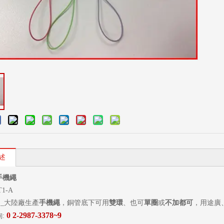
述
手機繩
1-A
_大陸廠生產
手機繩
，銅管底下可用
雙環
、也可
單圈
或
不加都可
，用途廣
0 2-2987-3378~9
詢: