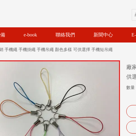
設備
e-book
聯絡我們
新聞中心
E
銷 手機繩 手機掛繩 手機吊繩 顏色多樣 可供選擇 手機短吊繩
廠家
供
數量