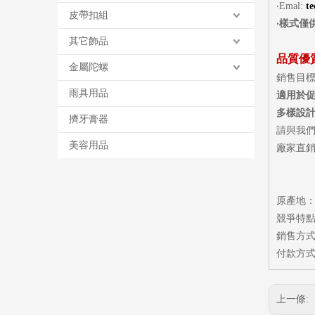
‧
Emal:
t
皮帶扣組
‧
樣式僅
其它飾品
品質優
金屬陀螺
銷售目
雨具用品
適用於
多樣設
擠牙膏器
請與我
美容用品
廠家直銷
原產地
競爭特點
銷售方式
付款方式
上一條: