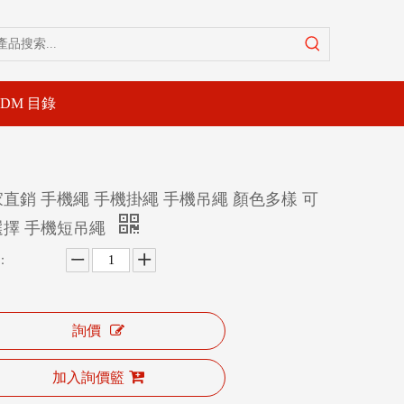
-DM 目錄
直銷 手機繩 手機掛繩 手機吊繩 顏色多樣 可
選擇 手機短吊繩
：
詢價
加入詢價籃