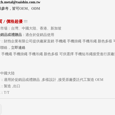
ech.metal@tsaishin.com.tw
供參考，皆可
OEM
、
ODM
質
價格超優
/
!!!
標市場：台灣、中國大陸、香港、新加坡
促銷品或禮贈品
：適合於促銷品使用
計
：財煦企業有限公司提供廠家直銷 手機繩 手機掛繩 手機吊繩 顏色多樣
們聯絡，
立即連絡
 手機繩 手機掛繩 手機吊繩 顏色多樣 可供選擇 手機短吊繩接受進行原廠
：中國大陸
：適用於促銷品或禮贈品 ,多樣設計 ,接受原廠委託代工製造 OEM
：製造 ,出口
：T/T