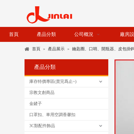
首頁
產品分類
公司概況
廠房
首頁
»
產品展示
»
鑰匙圈、口哨、開瓶器、皮包掛
產品分類
庫存特價專區(賣完爲止~)
宗教文創商品
金鏟子
口罩扣、車用空調香馨扣
3C類配件飾品