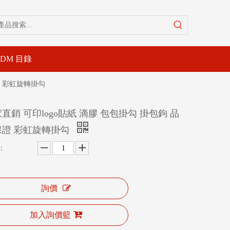
-DM 目錄
證 彩虹旋轉掛勾
直銷 可印logo貼紙 滴膠 包包掛勾 掛包鉤 品
保證 彩虹旋轉掛勾
：
詢價
加入詢價籃