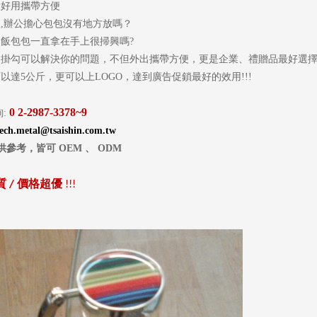
髦好用攜帶方便
,辦公擔心包包沒有地方放嗎？
飯包包一直拿在手上很掃興嗎?
個掛勾可以解決你的問題，不但外出攜帶方便，更是企業、禮贈品最好選
以達5公斤，更可以上LOGO，達到廣告促鎖最好的效用!!!
0
2-2987-3378~9
詢:
tech.metal@tsaishin.com.tw
供參考，皆可
OEM
、
ODM
質
價格超優
/
!!!