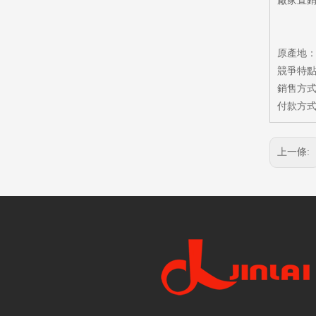
廠家直銷
原產地
競爭特點
銷售方式：
付款方式
上一條: