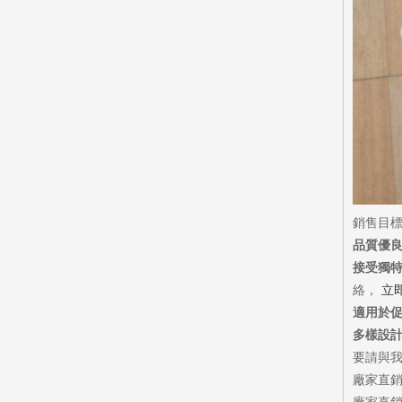
銷售目
品質優
接受獨特
絡，
立
適用於
多樣設
要請與
廠家直銷