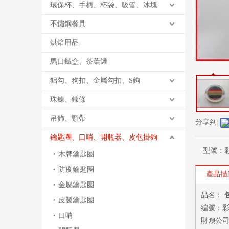
環保杯、手柄、杯袋、吸管、冰塊
不鏽鋼餐具
烘焙用品
馬口鐡盒、茶葉罐
鋁勾、狗扣、金屬勾扣、S鉤
珠鍊、鍊條
吊飾、頸帶
分享到:
鑰匙圈、口哨、開瓶器、皮包掛鉤
型號：
木牌鑰匙圈
防疫鑰匙圈
產品描
金屬鑰匙圈
品名：
皮製鑰匙圈
編號：
口哨
財煦公司