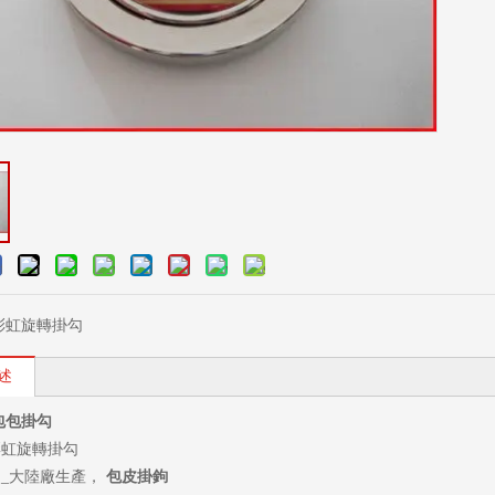
彩虹旋轉掛勾
述
包包掛勾
彩虹旋轉掛勾
_大陸廠生產，
包皮掛鉤