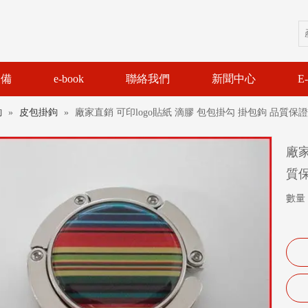
設備
e-book
聯絡我們
新聞中心
E
鉤
»
皮包掛鉤
»
廠家直銷 可印logo貼紙 滴膠 包包掛勾 掛包鉤 品質保
廠家
質
數量