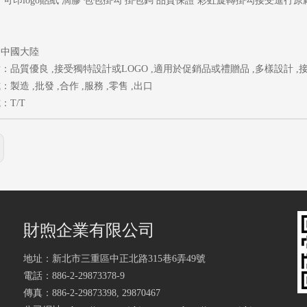
 可印logo貼紙 滴膠 包包掛勾 掛包鉤 品質保證 彩虹旋轉掛勾接受進行
：中國大陸
：品質優良 ,接受獨特設計或LOGO ,適用於促銷品或禮贈品 ,多樣設計 ,
製造 ,批發 ,合作 ,服務 ,零售 ,出口
：T/T
財煦企業有限公司
地址：新北市三重區中正北路315巷6弄49號
電話：886-2-29873378-9
傳真：886-2-29873398, 29870467