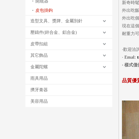
開瓶器
新奇時
皮包掛鉤
外出吃飯
外出吃個
造型文具、獎牌、金屬別針
現在這
壓鑄件(鋅合金、鋁合金)
耐重力可
皮帶扣組
‧歡迎洽
其它飾品
‧
Emal:
‧
樣式僅
金屬陀螺
雨具用品
品質優
擠牙膏器
美容用品