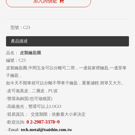
加入詢價籃
型號：
C23
產品描述
品名：
皮製鑰匙圈
編號：C23
皮製鑰匙圈,中間五金可以分離可二用，一邊裝家裡鑰匙,一邊穿車
子鑰匙，
如今天不開車就可以分離不帶車子鑰匙，重量減輕,簡單又大方。
‧
皮可做真皮 , 二層皮 , PU皮
‧
雙環為銅質(也可做鐵質)
‧
高級拋光，雙環可以上LOGO
‧
貿易資訊：. 交貨期限：依數量大小來決定
0
2-2987-3378~9
‧歡迎洽詢:
‧
Emal:
tech.metal@tsaishin.com.tw