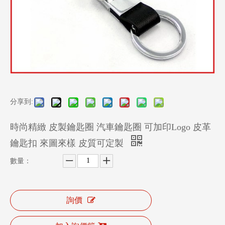
分享到:
時尚精緻 皮製鑰匙圈 汽車鑰匙圈 可加印Logo 皮革
鑰匙扣 來圖來樣 皮質可定製
數量：
詢價