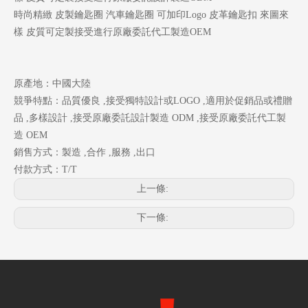
時尚精緻 皮製鑰匙圈 汽車鑰匙圈 可加印Logo 皮革鑰匙扣 來圖來
樣 皮質可定製接受進行原廠委託代工製造OEM
原產地：中國大陸
競爭特點：品質優良 ,接受獨特設計或LOGO ,適用於促銷品或禮贈
品 ,多樣設計 ,接受原廠委託設計製造 ODM ,接受原廠委託代工製
造 OEM
銷售方式：製造 ,合作 ,服務 ,出口
付款方式：T/T
上一條:
下一條: