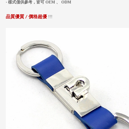
‧
樣式僅供參考，皆可
OEM
、
ODM
品質優質
價格超優
/
!!!