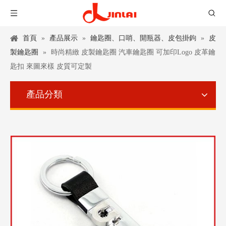
首頁
»
產品展示
»
鑰匙圈、口哨、開瓶器、皮包掛鉤
»
皮
製鑰匙圈
»
時尚精緻 皮製鑰匙圈 汽車鑰匙圈 可加印Logo 皮革鑰
匙扣 來圖來樣 皮質可定製
產品分類