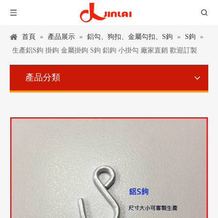
首頁
»
產品展示
»
鋁勾、狗扣、金屬勾扣、S鉤
»
S鉤
»
生產鋁S鉤 掛鉤 金屬掛鉤 S鉤 鋁鉤 小掛勾 廠家直銷 歡迎訂製
產品分類