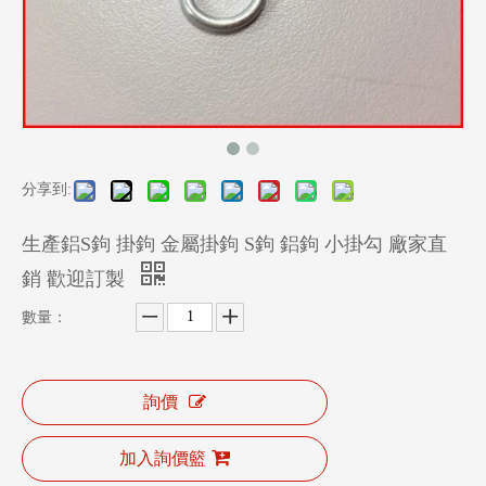
分享到:
生產鋁S鉤 掛鉤 金屬掛鉤 S鉤 鋁鉤 小掛勾 廠家直
銷 歡迎訂製
數量：
詢價
加入詢價籃