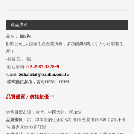
產品描述
品名：
鐵S
鉤
財煦公司_大陸廠生產金屬掛鉤，多功能
鐵
S
鉤
尺寸大小可客製生
產!!!
鋁、鐵
‧材質:
0
2-2987-3378~9
‧歡迎洽詢:
‧
Emal:
tech.metal@tsaishin.com.tw
‧
樣式僅供參考，皆可
OEM
、
ODM
品質優質
價格超優
/
!!!
銷售目標市場：台灣、中國大陸、新加坡
品質優良
：鋁、鐵製造的生產鋁S鉤 掛鉤 金屬掛鉤 S鉤 鋁鉤 小掛
勾 廠家直銷 歡迎訂製