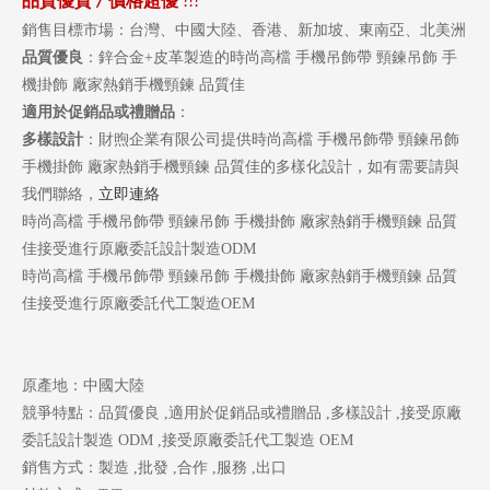
品質優質
價格超優
/
!!!
銷售目標市場：台灣、中國大陸、香港、新加坡、東南亞、北美洲
品質優良
：鋅合金+皮革製造的時尚高檔 手機吊飾帶 頸鍊吊飾 手
機掛飾 廠家熱銷手機頸鍊 品質佳
適用於促銷品或禮贈品
：
多樣設計
：財煦企業有限公司提供時尚高檔 手機吊飾帶 頸鍊吊飾
手機掛飾 廠家熱銷手機頸鍊 品質佳的多樣化設計，如有需要請與
我們聯絡，
立即連絡
時尚高檔 手機吊飾帶 頸鍊吊飾 手機掛飾 廠家熱銷手機頸鍊 品質
佳接受進行原廠委託設計製造ODM
時尚高檔 手機吊飾帶 頸鍊吊飾 手機掛飾 廠家熱銷手機頸鍊 品質
佳接受進行原廠委託代工製造OEM
原產地：中國大陸
競爭特點：品質優良 ,適用於促銷品或禮贈品 ,多樣設計 ,接受原廠
委託設計製造 ODM ,接受原廠委託代工製造 OEM
銷售方式：製造 ,批發 ,合作 ,服務 ,出口