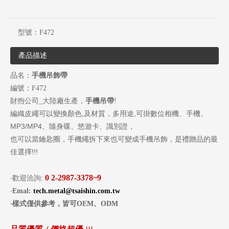
型號：
F472
產品描述
品名：
手機吊飾帶
編號：F472
財煦公司_大陸廠生產，
手機
吊
帶
!
,
編織皮繩可以變換顏色,及材質，多用途
可掛數位相機、手機、
MP3/MP4
、隨身碟、悠遊卡、識別證，
也可以當鑰匙圈，手機繩拆下來也可變成手機吊飾，是禮贈品的最
!!!
佳選擇
0
2-2987-3378~9
‧歡迎洽詢:
‧
Emal:
tech.metal@tsaishin.com.tw
‧
樣式僅供參考，皆可
OEM
、
ODM