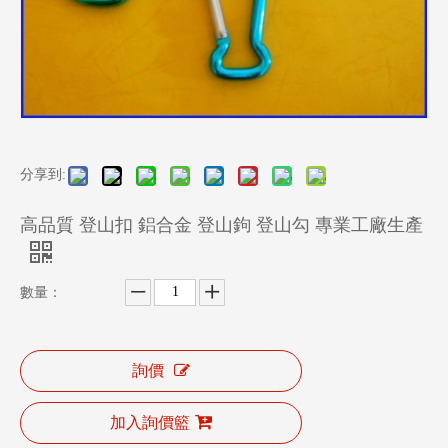
分享到:
高品質 登山扣 鋁合金 登山鉤 登山勾 專業工廠生產
數量：
詢價
加入詢價籃