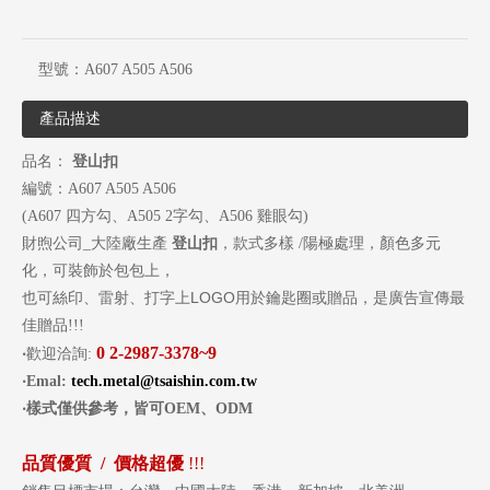
型號：
A607 A505 A506
產品描述
品名：
登山扣
編號：A607 A505 A506
(A607 四方勾、A505 2字勾、A506 雞眼勾)
財煦公司_大陸廠生產
登山扣
，款式多樣 /陽極處理，顏色多元
化，可裝飾於包包上，
LOGO
也可絲印、雷射、打字上
用於鑰匙圈或贈品，是廣告宣傳最
佳贈品!!!
0
2-2987-3378~9
‧
歡迎洽詢:
‧
Emal:
tech.metal@tsaishin.com.tw
‧
樣式僅供參考，皆可
OEM
、
ODM
品質優質 /
價格超優
!!!