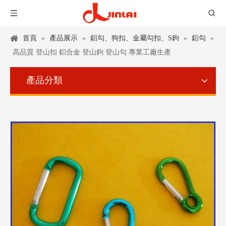
首頁
»
產品展示
»
鋁勾、狗扣、金屬勾扣、S鉤
»
鋁勾
»
高品質 登山扣 鋁合金 登山鉤 登山勾 專業工廠生產
產品分類