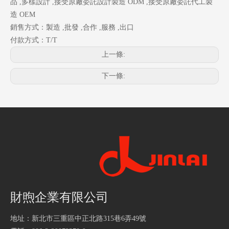
品 ,多樣設計 ,接受原廠委託設計製造 ODM ,接受原廠委託代工製
造 OEM
銷售方式：製造 ,批發 ,合作 ,服務 ,出口
付款方式：T/T
上一條:
下一條:
財煦企業有限公司
地址：新北市三重區中正北路315巷6弄49號